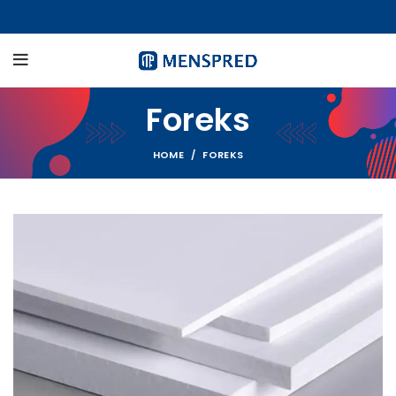
Foreks
HOME
FOREKS