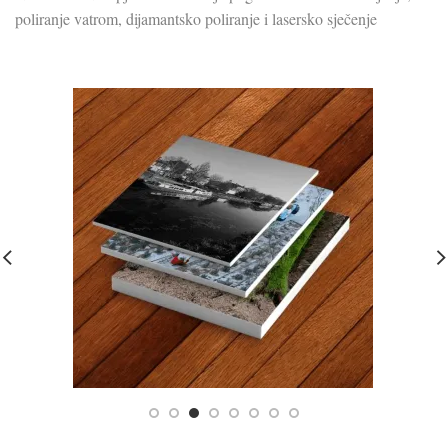
poliranje vatrom, dijamantsko poliranje i lasersko sječenje