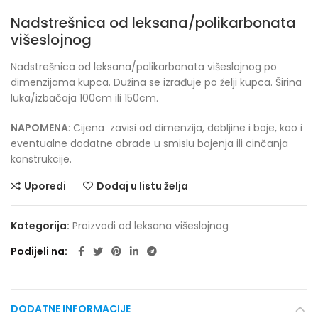
Nadstrešnica od leksana/polikarbonata
višeslojnog
Nadstrešnica od leksana/polikarbonata višeslojnog po
dimenzijama kupca. Dužina se izrađuje po želji kupca. Širina
luka/izbačaja 100cm ili 150cm.
NAPOMENA
: Cijena zavisi od dimenzija, debljine i boje, kao i
eventualne dodatne obrade u smislu bojenja ili cinčanja
konstrukcije.
Uporedi
Dodaj u listu želja
Kategorija:
Proizvodi od leksana višeslojnog
Podijeli na
DODATNE INFORMACIJE