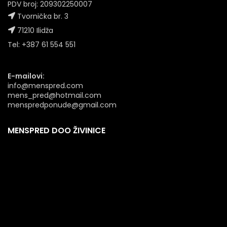
PDV broj: 209302250007
Tvornička br. 3
71210 Ilidža
Tel: +387 61 554 551
E-mailovi:
info@menspred.com
mens_pred@hotmail.com
menspredponude@gmail.com
MENSPRED DOO ŽIVINICE