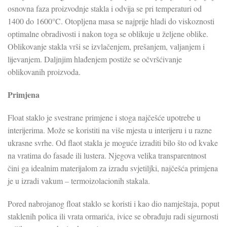
osnovna faza proizvodnje stakla i odvija se pri temperaturi od
1400 do 1600°C. Otopljena masa se najprije hladi do viskoznosti
optimalne obradivosti i nakon toga se oblikuje u željene oblike.
Oblikovanje stakla vrši se izvlačenjem, prešanjem, valjanjem i
lijevanjem. Daljnjim hlađenjem postiže se očvršćivanje
oblikovanih proizvoda.
Primjena
Float staklo je svestrane primjene i stoga najčešće upotrebe u
interijerima. Može se koristiti na više mjesta u interijeru i u razne
ukrasne svrhe. Od flaot stakla je moguće izraditi bilo što od kvake
na vratima do fasade ili lustera. Njegova velika transparentnost
čini ga idealnim materijalom za izradu svjetiljki, najčešća primjena
je u izradi vakum – termoizolacionih stakala.
Pored nabrojanog float staklo se koristi i kao dio namještaja, poput
staklenih polica ili vrata ormarića, ivice se obrađuju radi sigurnosti