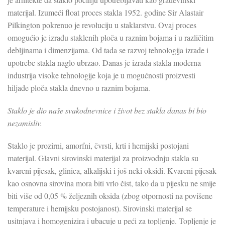
materijal. Izumeći float proces stakla 1952. godine Sir Alastair
Pilkington pokrenuo je revoluciju u staklarstvu. Ovaj proces
omogućio je izradu staklenih ploča u raznim bojama i u različitim
debljinama i dimenzijama. Od tada se razvoj tehnologija izrade i
upotrebe stakla naglo ubrzao. Danas je izrada stakla moderna
industrija visoke tehnologije koja je u mogućnosti proizvesti
hiljade ploča stakla dnevno u raznim bojama.
Staklo je dio naše svakodnevnice i život bez stakla danas bi bio
nezamisliv.
Staklo je prozirni, amorfni, čvrsti, krti i hemijski postojani
materijal. Glavni sirovinski materijal za proizvodnju stakla su
kvarcni pijesak, glinica, alkalijski i još neki oksidi. Kvarcni pijesak
kao osnovna sirovina mora biti vrlo čist, tako da u pijesku ne smije
biti više od 0,05 % željeznih oksida (zbog otpornosti na povišene
temperature i hemijsku postojanost). Sirovinski materijal se
usitnjava i homogenizira i ubacuje u peći za topljenje. Topljenje je