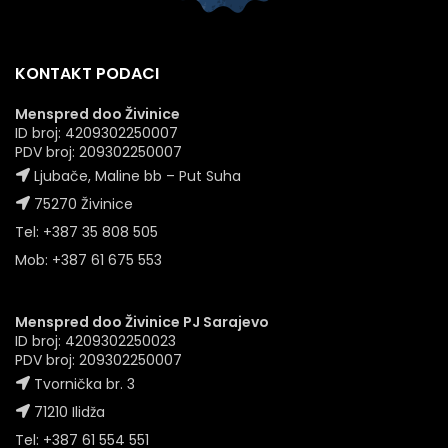
KONTAKT PODACI
Menspred doo Živinice
ID broj: 4209302250007
PDV broj: 209302250007
Ljubače, Maline bb – Put Suha
75270 Živinice
Tel: +387 35 808 505
Mob: +387 61 675 553
Menspred doo Živinice PJ Sarajevo
ID broj: 4209302250023
PDV broj: 209302250007
Tvornička br. 3
71210 Ilidža
Tel: +387 61 554 551