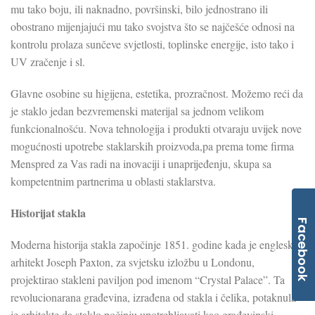
mu tako boju, ili naknadno, površinski, bilo jednostrano ili
obostrano mijenjajući mu tako svojstva što se najčešće odnosi na
kontrolu prolaza sunčeve svjetlosti, toplinske energije, isto tako i
UV zračenje i sl.
Glavne osobine su higijena, estetika, prozračnost. Možemo reći da
je staklo jedan bezvremenski materijal sa jednom velikom
funkcionalnošću. Nova tehnologija i produkti otvaraju uvijek nove
mogućnosti upotrebe staklarskih proizvoda,pa prema tome firma
Menspred za Vas radi na inovaciji i unaprijeđenju, skupa sa
kompetentnim partnerima u oblasti staklarstva.
Historijat stakla
Facebook
Moderna historija stakla započinje 1851. godine kada je engleski
arhitekt Joseph Paxton, za svjetsku izložbu u Londonu,
projektirao stakleni paviljon pod imenom “Crystal Palace”. Ta
revolucionarana građevina, izrađena od stakla i čelika, potaknula
je arhitekte da staklo počinju upotrebljavati kao građevinski