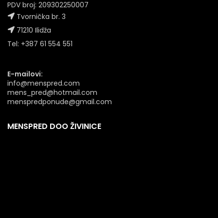
PDV broj: 209302250007
Tvornička br. 3
71210 Ilidža
Tel: +387 61 554 551
E-mailovi:
info@menspred.com
mens_pred@hotmail.com
menspredponude@gmail.com
MENSPRED DOO ŽIVINICE