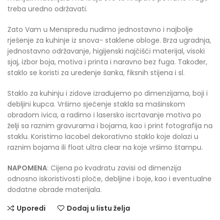
treba uredno održavati.
Zato Vam u Menspredu nudimo jednostavno i najbolje
rješenje za kuhinje iz snova- staklene obloge. Brza ugradnja,
jednostavno održavanje, higijenski najčišći materijal, visoki
sjaj, izbor boja, motiva i printa i naravno bez fuga. Također,
staklo se koristi za uređenje šanka, fiksnih stijena i sl.
Staklo za kuhinju i zidove izrađujemo po dimenzijama, boji i
debljini kupca. Vršimo sječenje stakla sa mašinskom
obradom ivica, a radimo i lasersko iscrtavanje motiva po
želji sa raznim gravurama i bojama, kao i print fotografija na
staklu. Koristimo lacobel dekorativno staklo koje dolazi u
raznim bojama ili float ultra clear na koje vršimo štampu.
NAPOMENA
: Cijena po kvadratu zavisi od dimenzija
odnosno iskoristivosti ploče, debljine i boje, kao i eventualne
dodatne obrade materijala.
Uporedi
Dodaj u listu želja