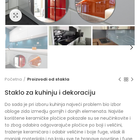
Click to enlarge
Početna
Proizvodi od stakla
Staklo za kuhinju i dekoraciju
Do sada je pri izboru kuhinja najveći problem bio izbor
obloge zida izmedju gornjih i donjih elemenata. Najviše
korištene keramičke pločice pokazale su se neučinkovite i
to zbog odabira odgovarajuće pločice po boji i veličini,
traženje keramičara i odabir veličine i boje fuge, višak ili
manjak materijala i na kraju sve te hrapave površine i fuge