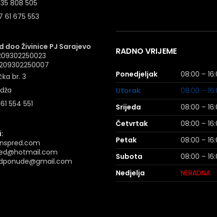
 35 808 505
 61 675 553
 doo Živinice PJ Sarajevo
RADNO VRIJEME
4209302250023
: 209302250007
Ponedjeljak
08:00 – 16
ka br. 3
idža
Utorak
08:00 – 16
 61 554 551
Srijeda
08:00 – 16
Četvrtak
08:00 – 16
:
Petak
08:00 – 16
nspred.com
ed@hotmail.com
Subota
08:00 – 16
dponude@gmail.com
Nedjelja
NERADNA