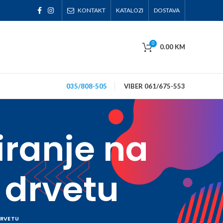
KONTAKT
KATALOZI
DOSTAVA
0
0.00
KM
035/808-505
VIBER 061/675-553
iranje na
i drvetu
DRVETU