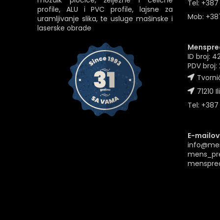
mozaik pločice, željezne i čelične
Tel: +387
profile, ALU i PVC profile, lajsne za
Mob: +387
uramljivanje slika, te usluge mašinske i
laserske obrade
Menspred
ID broj: 
PDV broj
Tvornič
71210 Il
Tel: +387
E-mailovi
info@me
mens_pr
menspre