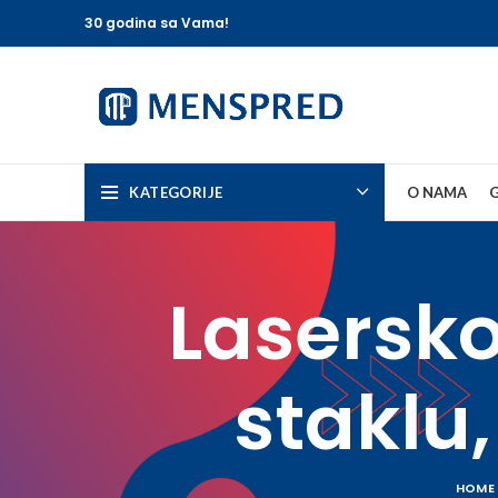
30 godina sa Vama!
KATEGORIJE
O NAMA
G
Lasersko
staklu,
HOME