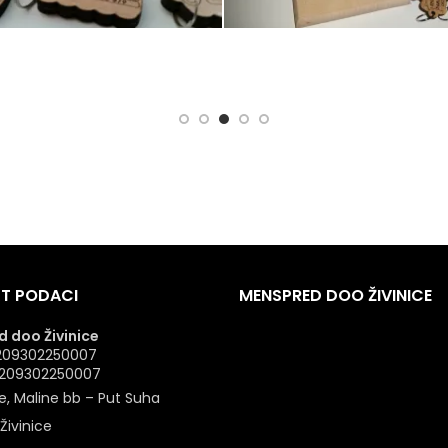
T PODACI
MENSPRED DOO ŽIVINICE
 doo Živinice
 4209302250007
: 209302250007
e, Maline bb – Put Suha
Živinice