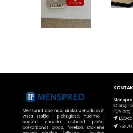
KONTAK
Menspred
ID broj:
Menspred doo nudi široku ponudu svih
PDV broj
vrsta stakla i pleksiglasa, nudimo i
Ljubač
bogatu ponudu alubond ploča,
75270 
polikarbonat ploča, foreksa, staklene