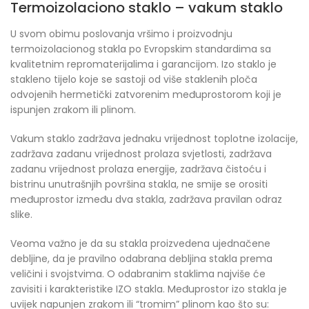
Termoizolaciono staklo – vakum staklo
U svom obimu poslovanja vršimo i proizvodnju
termoizolacionog stakla po Evropskim standardima sa
kvalitetnim repromaterijalima i garancijom. Izo staklo je
stakleno tijelo koje se sastoji od više staklenih ploča
odvojenih hermetički zatvorenim međuprostorom koji je
ispunjen zrakom ili plinom.
Vakum staklo zadržava jednaku vrijednost toplotne izolacije,
zadržava zadanu vrijednost prolaza svjetlosti, zadržava
zadanu vrijednost prolaza energije, zadržava čistoću i
bistrinu unutrašnjih površina stakla, ne smije se orositi
međuprostor između dva stakla, zadržava pravilan odraz
slike.
Veoma važno je da su stakla proizvedena ujednačene
debljine, da je pravilno odabrana debljina stakla prema
veličini i svojstvima. O odabranim staklima najviše će
zavisiti i karakteristike IZO stakla. Međuprostor izo stakla je
uvijek napunjen zrakom ili “tromim” plinom kao što su: