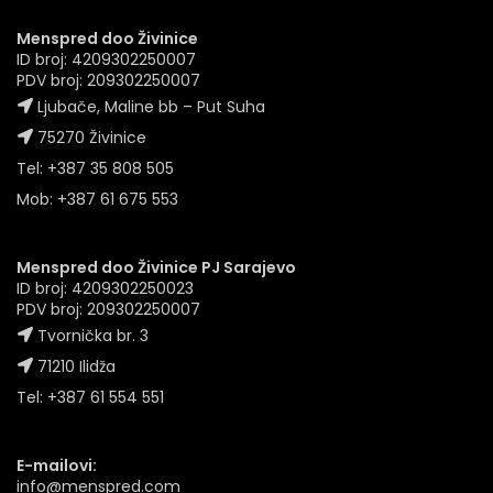
Menspred doo Živinice
ID broj: 4209302250007
PDV broj: 209302250007
Ljubače, Maline bb – Put Suha
75270 Živinice
Tel: +387 35 808 505
Mob: +387 61 675 553
Menspred doo Živinice PJ Sarajevo
ID broj: 4209302250023
PDV broj: 209302250007
Tvornička br. 3
71210 Ilidža
Tel: +387 61 554 551
E-mailovi:
info@menspred.com