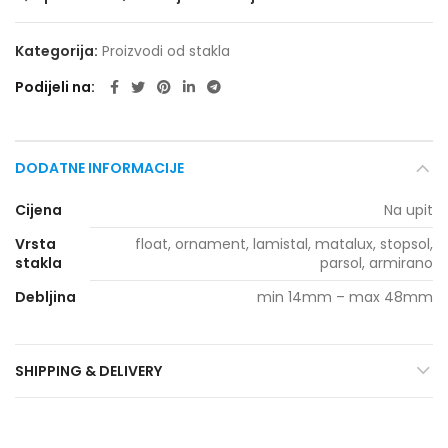
Kategorija:
Proizvodi od stakla
Podijeli na
DODATNE INFORMACIJE
Cijena
Na upit
Vrsta
float, ornament, lamistal, matalux, stopsol,
stakla
parsol, armirano
Debljina
min 14mm – max 48mm
SHIPPING & DELIVERY