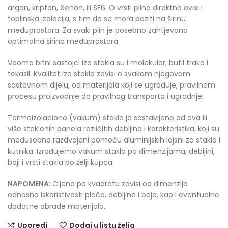
argon, kripton, Xenon, ili SF6. O vrsti plina direktno ovisi i
toplinska izolacija, s tim da se mora paziti na širinu
međuprostora. Za svaki plin je posebno zahtjevana
optimalna širina međuprostora.
Veoma bitni sastojci izo stakla su i molekular, butil traka i
tekasil. Kvalitet izo stakla zavisi o svakom njegovom
sastavnom dijelu, od materijala koji se ugrađuje, pravilnom
procesu proizvodnje do pravilnog transporta i ugradnje.
Termoizolaciono (vakum) staklo je sastavljeno od dva ili
više staklenih panela različitih debljina i karakteristika, koji su
međusobno razdvojeni pomoću aluminijskih lajsni za staklo i
kutnika. Izrađujemo vakum stakla po dimenzijama, debljini,
boji i vrsti stakla po želji kupca.
NAPOMENA
: Cijena po kvadratu zavisi od dimenzija
odnosno iskoristivosti ploče, debljine i boje, kao i eventualne
dodatne obrade materijala.
Uporedi
Dodaj u listu želja