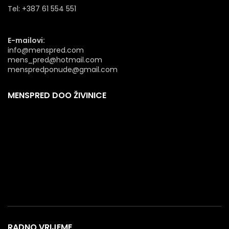
Tel: +387 61 554 551
E-mailovi:
info@menspred.com
mens_pred@hotmail.com
menspredponude@gmail.com
MENSPRED DOO ŽIVINICE
RADNO VRIJEME