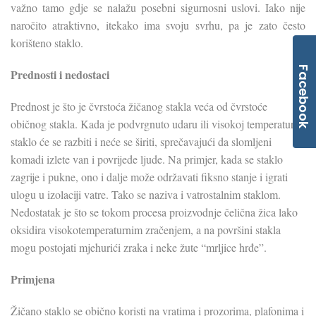
važno tamo gdje se nalažu posebni sigurnosni uslovi. Iako nije
naročito atraktivno, itekako ima svoju svrhu, pa je zato često
korišteno staklo.
Facebook
Prednosti i nedostaci
Prednost je što je čvrstoća žičanog stakla veća od čvrstoće
običnog stakla. Kada je podvrgnuto udaru ili visokoj temperaturi,
staklo će se razbiti i neće se širiti, sprečavajući da slomljeni
komadi izlete van i povrijede ljude. Na primjer, kada se staklo
zagrije i pukne, ono i dalje može održavati fiksno stanje i igrati
ulogu u izolaciji vatre. Tako se naziva i vatrostalnim staklom.
Nedostatak je što se tokom procesa proizvodnje čelična žica lako
oksidira visokotemperaturnim zračenjem, a na površini stakla
mogu postojati mjehurići zraka i neke žute “mrljice hrđe”.
Primjena
Žičano staklo se obično koristi na vratima i prozorima, plafonima i