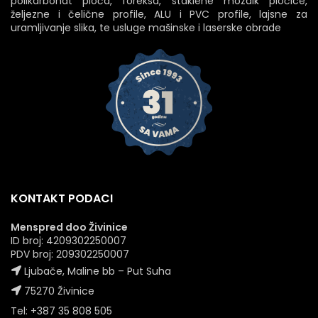
polikarbonat ploča, foreksa, staklene mozaik pločice,
željezne i čelične profile, ALU i PVC profile, lajsne za
uramljivanje slika, te usluge mašinske i laserske obrade
KONTAKT PODACI
Menspred doo Živinice
ID broj: 4209302250007
PDV broj: 209302250007
Ljubače, Maline bb – Put Suha
75270 Živinice
Tel: +387 35 808 505