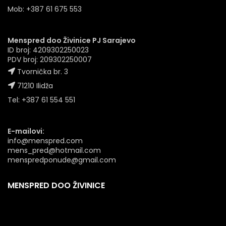
Mob: +387 61 675 553
Menspred doo Živinice PJ Sarajevo
ID broj: 4209302250023
PDV broj: 209302250007
Tvornička br. 3
71210 Ilidža
Tel: +387 61 554 551
E-mailovi:
info@menspred.com
mens_pred@hotmail.com
menspredponude@gmail.com
MENSPRED DOO ŽIVINICE