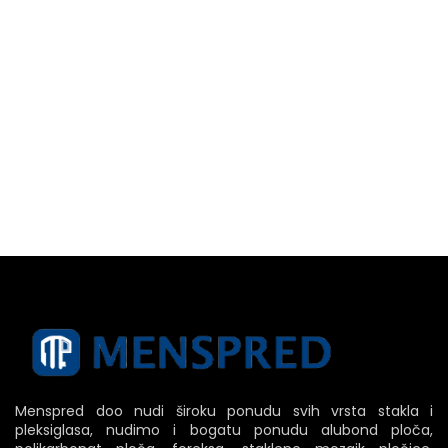
Menspred doo nudi široku ponudu svih vrsta stakla i
pleksiglasa, nudimo i bogatu ponudu alubond ploča,