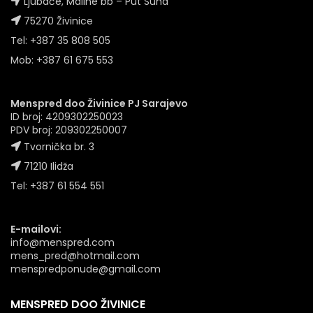
Ljubače, Maline bb – Put Suha
75270 Živinice
Tel: +387 35 808 505
Mob: +387 61 675 553
Menspred doo Živinice PJ Sarajevo
ID broj: 4209302250023
PDV broj: 209302250007
Tvornička br. 3
71210 Ilidža
Tel: +387 61 554 551
E-mailovi:
info@menspred.com
mens_pred@hotmail.com
menspredponude@gmail.com
MENSPRED DOO ŽIVINICE