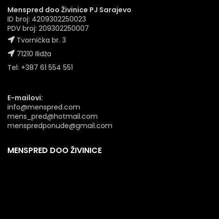
Menspred doo Živinice PJ Sarajevo
ID broj: 4209302250023
PDV broj: 209302250007
Tvornička br. 3
71210 Ilidža
Tel: +387 61 554 551
E-mailovi:
info@menspred.com
mens_pred@hotmail.com
menspredponude@gmail.com
MENSPRED DOO ŽIVINICE