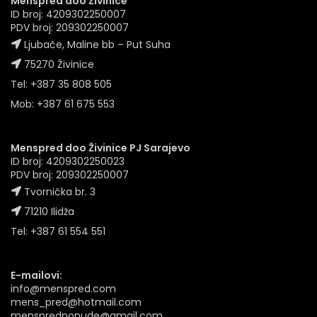
Menspred doo Živinice
ID broj: 4209302250007
PDV broj: 209302250007
Ljubače, Maline bb – Put Suha
75270 Živinice
Tel: +387 35 808 505
Mob: +387 61 675 553
Menspred doo Živinice PJ Sarajevo
ID broj: 4209302250023
PDV broj: 209302250007
Tvornička br. 3
71210 Ilidža
Tel: +387 61 554 551
E-mailovi:
info@menspred.com
mens_pred@hotmail.com
menspredponude@gmail.com