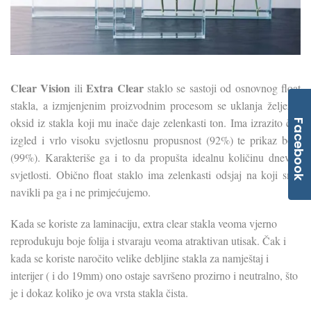
Clear Vision
Extra Clear
ili
staklo se sastoji od osnovnog float
stakla, a izmjenjenim proizvodnim procesom se uklanja željezni
oksid iz stakla koji mu inače daje zelenkasti ton. Ima izrazito čist
Facebook
izgled i vrlo visoku svjetlosnu propusnost (92%) te prikaz boja
(99%). Karakteriše ga i to da propušta idealnu količinu dnevne
svjetlosti. Obično float staklo ima zelenkasti odsjaj na koji smo
navikli pa ga i ne primjećujemo.
Kada se koriste za laminaciju, extra clear stakla veoma vjerno
reprodukuju boje folija i stvaraju veoma atraktivan utisak. Čak i
kada se koriste naročito velike debljine stakla za namještaj i
interijer ( i do 19mm) ono ostaje savršeno prozirno i neutralno, što
je i dokaz koliko je ova vrsta stakla čista.