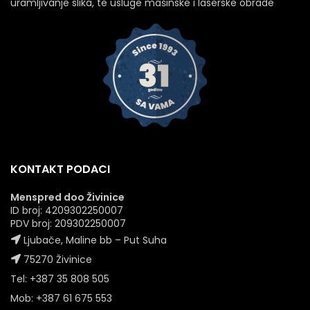
uramljivanje slika, te usluge mašinske i laserske obrade
KONTAKT PODACI
Menspred doo Živinice
ID broj: 4209302250007
PDV broj: 209302250007
Ljubače, Maline bb – Put Suha
75270 Živinice
Tel: +387 35 808 505
Mob: +387 61 675 553