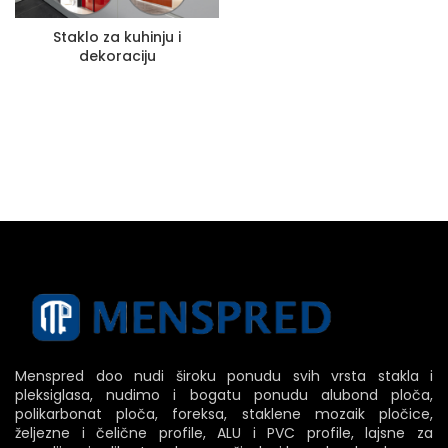
Staklo za kuhinju i
dekoraciju
Menspred doo nudi široku ponudu svih vrsta stakla i
pleksiglasa, nudimo i bogatu ponudu alubond ploča,
polikarbonat ploča, foreksa, staklene mozaik pločice,
željezne i čelične profile, ALU i PVC profile, lajsne za