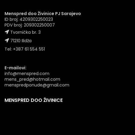
Menspred doo Živinice PJ Sarajevo
ID broj: 4209302250023
PDV broj: 209302250007
Tvornička br. 3
71210 Ilidža
Tel: +387 61 554 551
E-mailovi:
info@menspred.com
mens_pred@hotmail.com
menspredponude@gmail.com
MENSPRED DOO ŽIVINICE