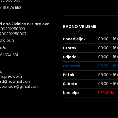
 35 808 505
 61 675 553
 doo Živinice PJ Sarajevo
RADNO VRIJEME
4209302250023
: 209302250007
Ponedjeljak
08:00 – 16
ka br. 3
idža
Utorak
08:00 – 16
 61 554 551
Srijeda
08:00 – 16
Četvrtak
08:00 – 16
:
Petak
08:00 – 16
nspred.com
ed@hotmail.com
Subota
08:00 – 16
dponude@gmail.com
Nedjelja
NERADNA