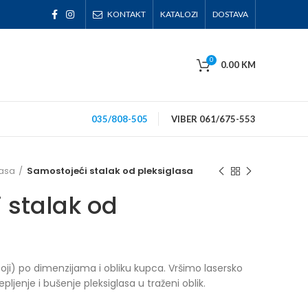
KONTAKT
KATALOZI
DOSTAVA
0
0.00
KM
035/808-505
VIBER 061/675-553
lasa
Samostojeći stalak od pleksiglasa
 stalak od
 u boji) po dimenzijama i obliku kupca. Vršimo lasersko
ijepljenje i bušenje pleksiglasa u traženi oblik.