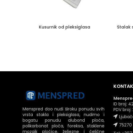
Kusurnik od pleksiglasa
Stalak 
KONTAK
Menspred
ID broj:
Menspred doo nudi široku ponudu svih
PDV broj
vrsta stakla i pleksiglasa, nudimo i
Ljubač
bogatu ponudu alubond ploča,
75270 
polikarbonat ploča, foreksa, staklene
mozaik pločice, željezne i čelične