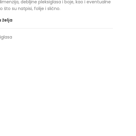
dimenzija, debljine pleksiglasa i boje, kao i eventualne
to su natpisi, folije i slično.
u želja
iglasa