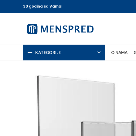
30 godina sa Vama!
KATEGORIJE
O NAMA
G