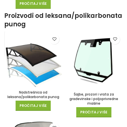
PROČITAJ VIŠE
Proizvodi od leksana/polikarbonata
punog
Nadstrešnica od
Šajbe, prozori i vrata za
leksana/polikarbonata punog
građevinske i poljoprivredne
mašine
PROČITAJ VIŠE
PROČITAJ VIŠE