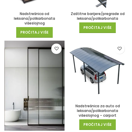
Nadstrešnica od
Zaštitne barijere/pregrade od
leksana/polikarbonata
leksana/polikarbonata
višeslojnog
PROČITAJ VIŠE
PROČITAJ VIŠE
Nadstrešnica za auto od
leksana/polikarbonata
višeslojnog – carport
PROČITAJ VIŠE