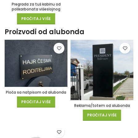
Pregrada za tuš kabinu od
polikarbonata višeslojnog
PROČITAJ VIŠE
Proizvodi od alubonda
Ploča sa natpisom od alubonda
PROČITAJ VIŠE
Reklama/totem od alubonda
PROČITAJ VIŠE