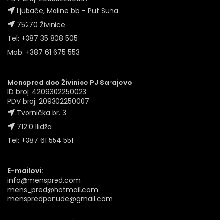
Ljubače, Maline bb – Put Suha
75270 Živinice
Tel: +387 35 808 505
Mob: +387 61 675 553
Menspred doo Živinice PJ Sarajevo
ID broj: 4209302250023
PDV broj: 209302250007
Tvornička br. 3
71210 Ilidža
Tel: +387 61 554 551
E-mailovi:
info@menspred.com
mens_pred@hotmail.com
menspredponude@gmail.com