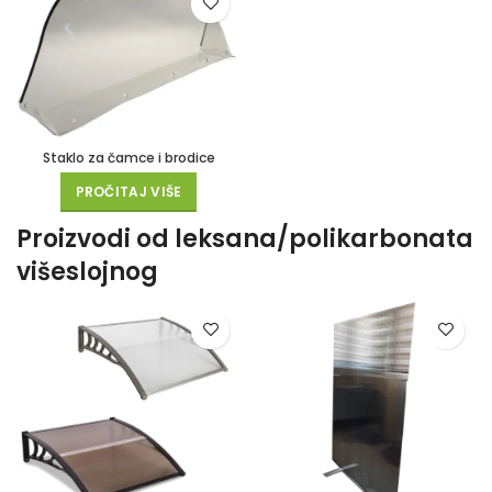
Staklo za čamce i brodice
PROČITAJ VIŠE
Proizvodi od leksana/polikarbonata
višeslojnog