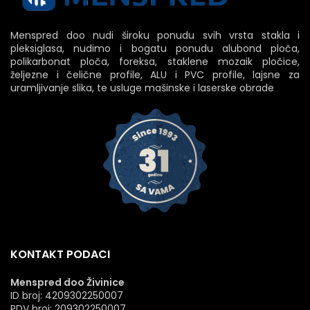
Menspred doo nudi široku ponudu svih vrsta stakla i
pleksiglasa, nudimo i bogatu ponudu alubond ploča,
polikarbonat ploča, foreksa, staklene mozaik pločice,
željezne i čelične profile, ALU i PVC profile, lajsne za
uramljivanje slika, te usluge mašinske i laserske obrade
KONTAKT PODACI
Menspred doo Živinice
ID broj: 4209302250007
PDV broj: 209302250007