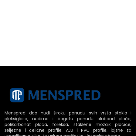
Menspred doo nudi široku ponudu svih vrsta stakla i
pleksiglasa, nudimo i bogatu ponudu alubond ploča,
polikarbonat ploča, foreksa, staklene mozaik pločice,
željezne i čelične profile, ALU i PVC profile, lajsne za