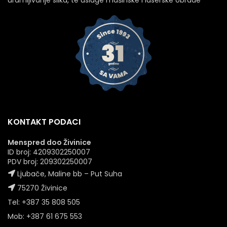
uramljivanje slika, te usluge mašinske i laserske obrade
KONTAKT PODACI
Menspred doo Živinice
ID broj: 4209302250007
PDV broj: 209302250007
Ljubače, Maline bb – Put Suha
75270 Živinice
Tel: +387 35 808 505
Mob: +387 61 675 553