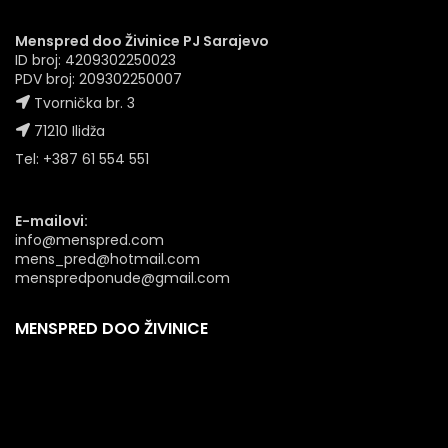
Menspred doo Živinice PJ Sarajevo
ID broj: 4209302250023
PDV broj: 209302250007
Tvornička br. 3
71210 Ilidža
Tel: +387 61 554 551
E-mailovi:
info@menspred.com
mens_pred@hotmail.com
menspredponude@gmail.com
MENSPRED DOO ŽIVINICE