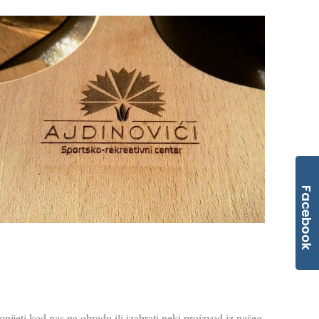
Facebook
nijeti kod nas na obradu ili izabrati neki proizvod iz našeg