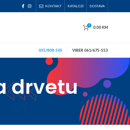
KONTAKT
KATALOZI
DOSTAVA
0
0.00
KM
035/808-505
VIBER 061/675-553
a drvetu