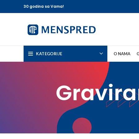
30 godina sa Vama!
KATEGORIJE
O NAMA
G
Gravira