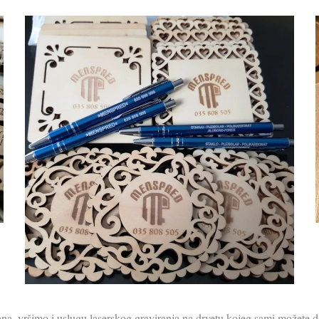
ana, vršimo i uslugu laserskog graviranja na drvetu kojeg sami možete do