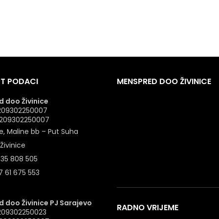
T PODACI
MENSPRED DOO ŽIVINICE
 doo Živinice
 4209302250007
: 209302250007
e, Maline bb – Put Suha
Živinice
 35 808 505
 61 675 553
 doo Živinice PJ Sarajevo
RADNO VRIJEME
4209302250023