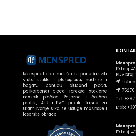
KONTAK
Menspred
ID broj:
Menspred doo nudi široku ponudu svih
PDV broj
vrsta stakla i pleksiglasa, nudimo i
Ljubač
bogatu ponudu alubond ploča,
75270 
polikarbonat ploča, foreksa, staklene
mozaik pločice, željezne i čelične
Tel: +387
profile, ALU i PVC profile, lajsne za
Mob: +387
uramljivanje slika, te usluge mašinske i
laserske obrade
Menspred
ID broj: 