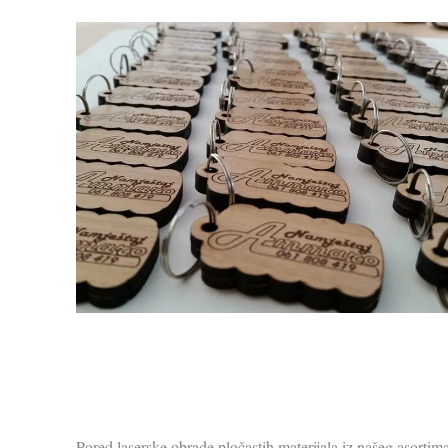
Pored laserske obrade pločastih materijala iz našeg asortim