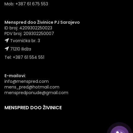
Mob: +387 61 675 553
Menspred doo Živinice PJ Sarajevo
ID broj: 4209302250023
PDV broj: 209302250007
Tvornička br. 3
71210 Ilidža
Tel: +387 61 554 551
E-mailovi:
info@menspred.com
mens_pred@hotmail.com
menspredponude@gmail.com
MENSPRED DOO ŽIVINICE