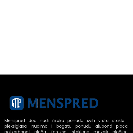
Menspred doo nudi široku ponudu svih vrsta stakla i
pleksiglasa, nudimo i bogatu ponudu alubond ploča,
polikarbonat ploča, foreksa, staklene mozaik pločice,