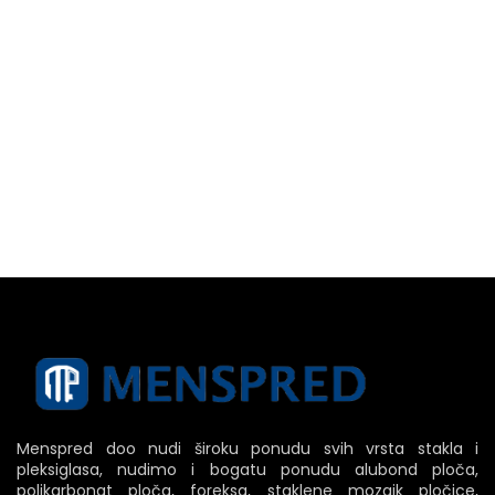
Menspred doo nudi široku ponudu svih vrsta stakla i
pleksiglasa, nudimo i bogatu ponudu alubond ploča,
polikarbonat ploča, foreksa, staklene mozaik pločice,