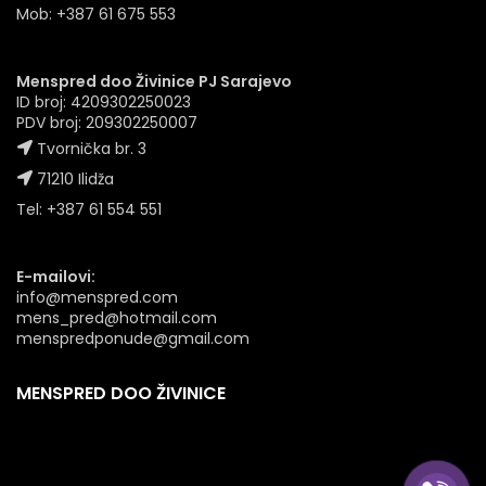
Mob: +387 61 675 553
Menspred doo Živinice PJ Sarajevo
ID broj: 4209302250023
PDV broj: 209302250007
Tvornička br. 3
71210 Ilidža
Tel: +387 61 554 551
E-mailovi:
info@menspred.com
mens_pred@hotmail.com
menspredponude@gmail.com
MENSPRED DOO ŽIVINICE