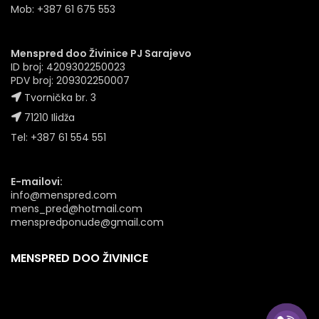
Mob: +387 61 675 553
Menspred doo Živinice PJ Sarajevo
ID broj: 4209302250023
PDV broj: 209302250007
Tvornička br. 3
71210 Ilidža
Tel: +387 61 554 551
E-mailovi:
info@menspred.com
mens_pred@hotmail.com
menspredponude@gmail.com
MENSPRED DOO ŽIVINICE