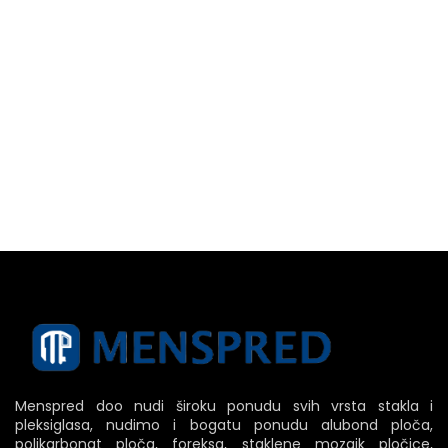
Menspred doo nudi široku ponudu svih vrsta stakla i
pleksiglasa, nudimo i bogatu ponudu alubond ploča,
polikarbonat ploča, foreksa, staklene mozaik pločice,