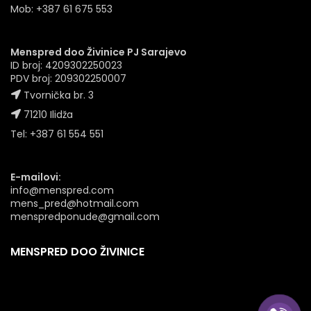
Mob: +387 61 675 553
Menspred doo Živinice PJ Sarajevo
ID broj: 4209302250023
PDV broj: 209302250007
Tvornička br. 3
71210 Ilidža
Tel: +387 61 554 551
E-mailovi:
info@menspred.com
mens_pred@hotmail.com
menspredponude@gmail.com
MENSPRED DOO ŽIVINICE