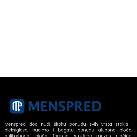
Menspred doo nudi široku ponudu svih vrsta stakla i
pleksiglasa, nudimo i bogatu ponudu alubond ploča,
polikarbonat ploča, foreksa, staklene mozaik pločice,