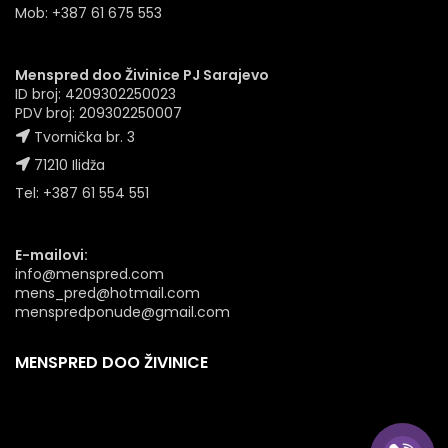
Mob: +387 61 675 553
Menspred doo Živinice PJ Sarajevo
ID broj: 4209302250023
PDV broj: 209302250007
Tvornička br. 3
71210 Ilidža
Tel: +387 61 554 551
E-mailovi:
info@menspred.com
mens_pred@hotmail.com
menspredponude@gmail.com
MENSPRED DOO ŽIVINICE