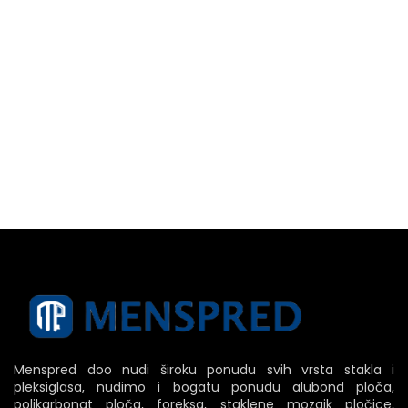
Menspred doo nudi široku ponudu svih vrsta stakla i
pleksiglasa, nudimo i bogatu ponudu alubond ploča,
polikarbonat ploča, foreksa, staklene mozaik pločice,