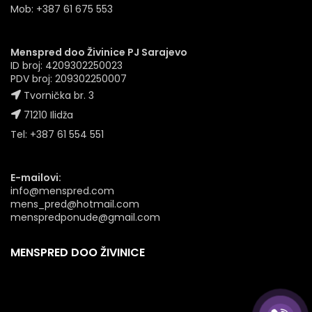
Mob: +387 61 675 553
Menspred doo Živinice PJ Sarajevo
ID broj: 4209302250023
PDV broj: 209302250007
Tvornička br. 3
71210 Ilidža
Tel: +387 61 554 551
E-mailovi:
info@menspred.com
mens_pred@hotmail.com
menspredponude@gmail.com
MENSPRED DOO ŽIVINICE