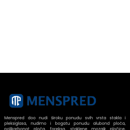
Menspred doo nudi široku ponudu svih vrsta stakla i
pleksiglasa, nudimo i bogatu ponudu alubond ploča,
polikarbonat ploča, foreksa, staklene mozaik pločice,