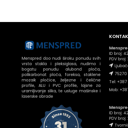
KONTAK
Menspred
ID broj:
Menspred doo nudi široku ponudu svih
PDV broj
vrsta stakla i pleksiglasa, nudimo i
Ljubač
bogatu ponudu alubond ploča,
75270 
polikarbonat ploča, foreksa, staklene
mozaik pločice, željezne i čelične
Tel: +387
profile, ALU i PVC profile, lajsne za
Mob: +387
uramljivanje slika, te usluge mašinske i
laserske obrade
Menspred
ID broj: 
PDV broj
Tvornič