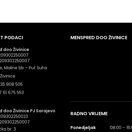
T PODACI
MENSPRED DOO ŽIVINICE
 doo Živinice
 4209302250007
: 209302250007
e, Maline bb – Put Suha
Živinice
 35 808 505
 61 675 553
 doo Živinice PJ Sarajevo
RADNO VRIJEME
4209302250023
: 209302250007
Ponedjeljak
08:00 – 16
ka br. 3