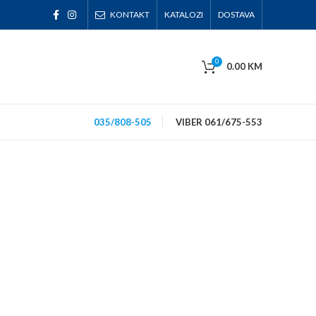
KONTAKT
KATALOZI
DOSTAVA
0
0.00
KM
035/808-505
VIBER 061/675-553