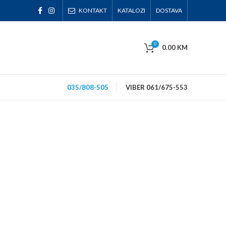
KONTAKT
KATALOZI
DOSTAVA
0
0.00
KM
035/808-505
VIBER 061/675-553