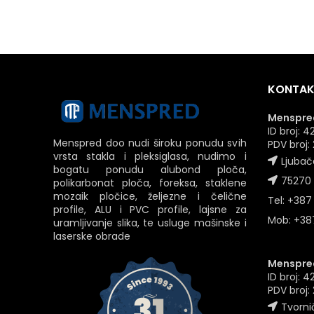
KONTAK
Menspred
ID broj:
Menspred doo nudi široku ponudu svih
PDV broj
vrsta stakla i pleksiglasa, nudimo i
Ljubač
bogatu ponudu alubond ploča,
75270 
polikarbonat ploča, foreksa, staklene
mozaik pločice, željezne i čelične
Tel: +387
profile, ALU i PVC profile, lajsne za
Mob: +387
uramljivanje slika, te usluge mašinske i
laserske obrade
Menspred
ID broj: 
PDV broj
Tvornič