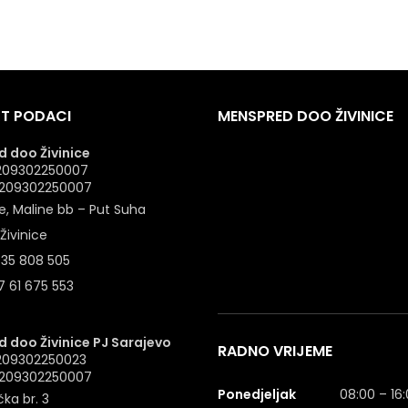
T PODACI
MENSPRED DOO ŽIVINICE
 doo Živinice
 4209302250007
: 209302250007
e, Maline bb – Put Suha
Živinice
 35 808 505
 61 675 553
 doo Živinice PJ Sarajevo
RADNO VRIJEME
4209302250023
: 209302250007
Ponedjeljak
08:00 – 16
ka br. 3