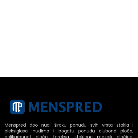
Menspred doo nudi široku ponudu svih vrsta stakla i
pleksiglasa, nudimo i bogatu ponudu alubond ploča,
polikarbonat ploča, foreksa, staklene mozaik pločice,