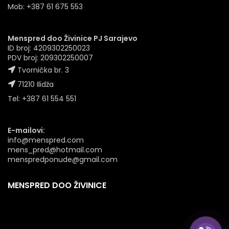
Mob: +387 61 675 553
Menspred doo Živinice PJ Sarajevo
ID broj: 4209302250023
PDV broj: 209302250007
Tvornička br. 3
71210 Ilidža
Tel: +387 61 554 551
E-mailovi:
info@menspred.com
mens_pred@hotmail.com
menspredponude@gmail.com
MENSPRED DOO ŽIVINICE