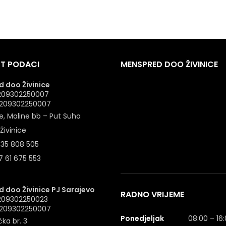
T PODACI
MENSPRED DOO ŽIVINICE
 doo Živinice
 4209302250007
: 209302250007
e, Maline bb – Put Suha
Živinice
 35 808 505
 61 675 553
 doo Živinice PJ Sarajevo
RADNO VRIJEME
4209302250023
: 209302250007
Ponedjeljak
08:00 – 16
ka br. 3