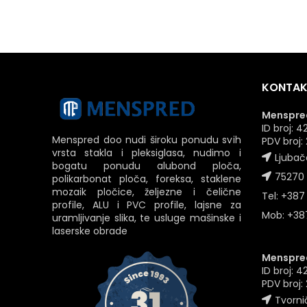
KONTAK
Menspred
ID broj:
Menspred doo nudi široku ponudu svih
PDV broj
vrsta stakla i pleksiglasa, nudimo i
Ljubač
bogatu ponudu alubond ploča,
75270 
polikarbonat ploča, foreksa, staklene
mozaik pločice, željezne i čelične
Tel: +387
profile, ALU i PVC profile, lajsne za
Mob: +387
uramljivanje slika, te usluge mašinske i
laserske obrade
Menspred
ID broj: 
PDV broj
Tvornič