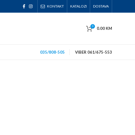
KONTAKT
KATALOZI
DOSTAVA
0
0.00
KM
035/808-505
VIBER 061/675-553