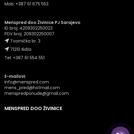
Mob: +387 61 675 553
Menspred doo Živinice PJ Sarajevo
ID broj: 4209302250023
PDV broj: 209302250007
Tvornička br. 3
71210 Ilidža
Tel: +387 61 554 551
E-mailovi:
info@menspred.com
mens_pred@hotmail.com
menspredponude@gmail.com
MENSPRED DOO ŽIVINICE