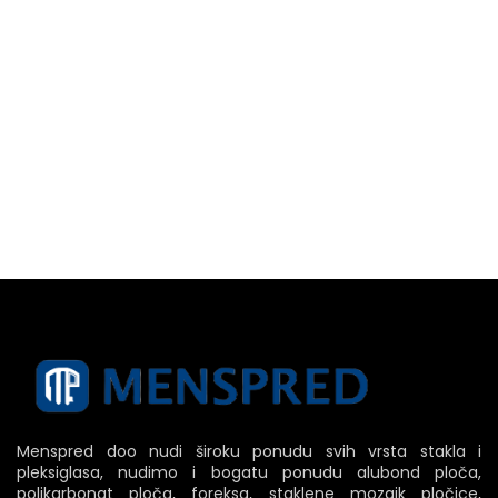
Menspred doo nudi široku ponudu svih vrsta stakla i
pleksiglasa, nudimo i bogatu ponudu alubond ploča,
polikarbonat ploča, foreksa, staklene mozaik pločice,