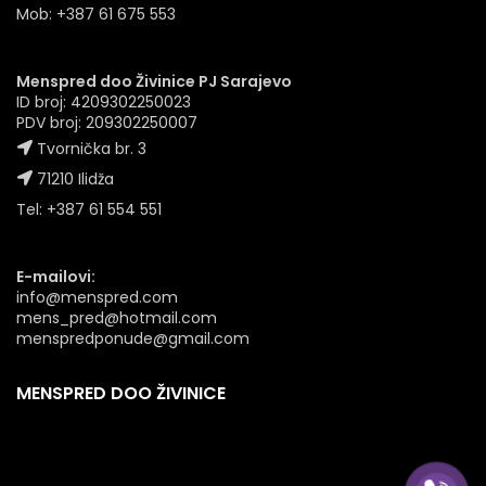
Mob: +387 61 675 553
Menspred doo Živinice PJ Sarajevo
ID broj: 4209302250023
PDV broj: 209302250007
Tvornička br. 3
71210 Ilidža
Tel: +387 61 554 551
E-mailovi:
info@menspred.com
mens_pred@hotmail.com
menspredponude@gmail.com
MENSPRED DOO ŽIVINICE