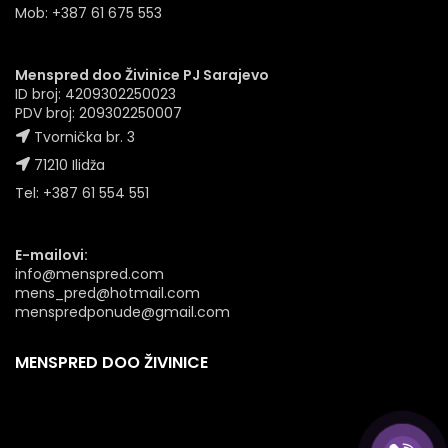
Mob: +387 61 675 553
Menspred doo Živinice PJ Sarajevo
ID broj: 4209302250023
PDV broj: 209302250007
Tvornička br. 3
71210 Ilidža
Tel: +387 61 554 551
E-mailovi:
info@menspred.com
mens_pred@hotmail.com
menspredponude@gmail.com
MENSPRED DOO ŽIVINICE