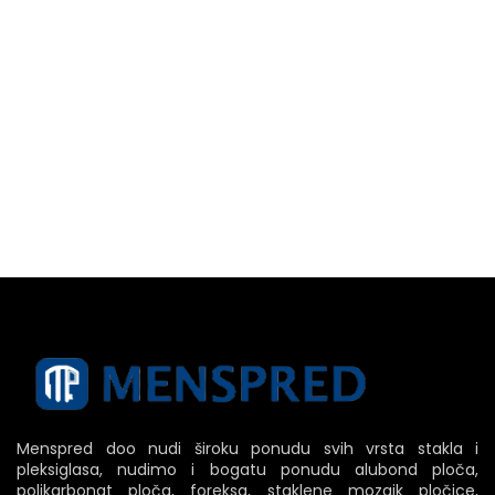
Menspred doo nudi široku ponudu svih vrsta stakla i
pleksiglasa, nudimo i bogatu ponudu alubond ploča,
polikarbonat ploča, foreksa, staklene mozaik pločice,