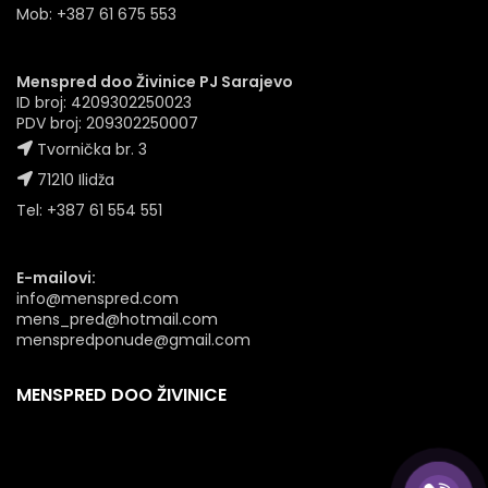
Mob: +387 61 675 553
Menspred doo Živinice PJ Sarajevo
ID broj: 4209302250023
PDV broj: 209302250007
Tvornička br. 3
71210 Ilidža
Tel: +387 61 554 551
E-mailovi:
info@menspred.com
mens_pred@hotmail.com
menspredponude@gmail.com
MENSPRED DOO ŽIVINICE