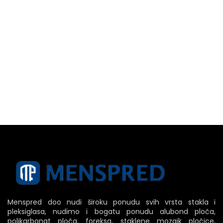
Menspred doo nudi široku ponudu svih vrsta stakla i
pleksiglasa, nudimo i bogatu ponudu alubond ploča,
polikarbonat ploča, foreksa, staklene mozaik pločice,