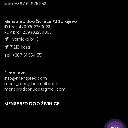
Mob: +387 61 675 553
Menspred doo Živinice PJ Sarajevo
ID broj: 4209302250023
PDV broj: 209302250007
Tvornička br. 3
71210 Ilidža
Tel: +387 61 554 551
E-mailovi:
info@menspred.com
mens_pred@hotmail.com
menspredponude@gmail.com
MENSPRED DOO ŽIVINICE