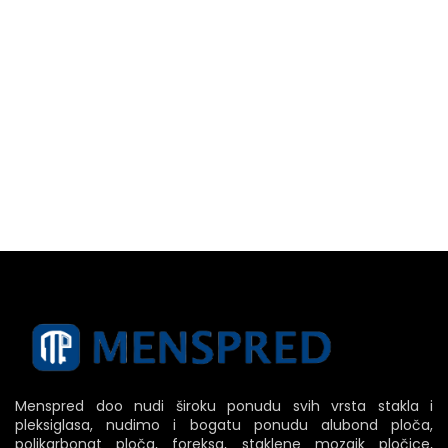
Menspred doo nudi široku ponudu svih vrsta stakla i
pleksiglasa, nudimo i bogatu ponudu alubond ploča,
polikarbonat ploča, foreksa, staklene mozaik pločice,