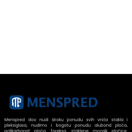
Menspred doo nudi široku ponudu svih vrsta stakla i
pleksiglasa, nudimo i bogatu ponudu alubond ploča,
polikarbonat ploča, foreksa, staklene mozaik pločice,