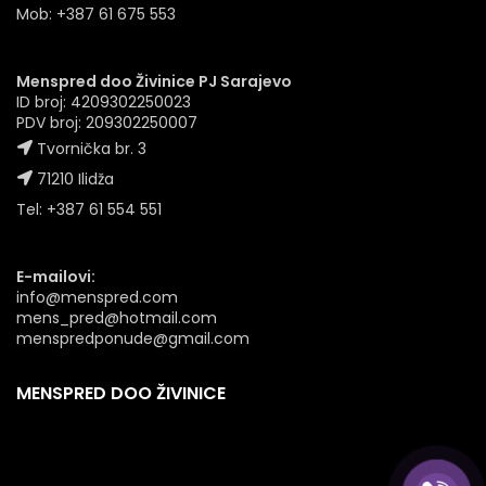
Mob: +387 61 675 553
Menspred doo Živinice PJ Sarajevo
ID broj: 4209302250023
PDV broj: 209302250007
Tvornička br. 3
71210 Ilidža
Tel: +387 61 554 551
E-mailovi:
info@menspred.com
mens_pred@hotmail.com
menspredponude@gmail.com
MENSPRED DOO ŽIVINICE