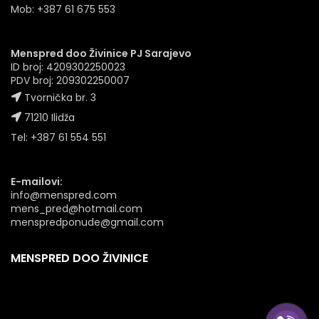
Mob: +387 61 675 553
Menspred doo Živinice PJ Sarajevo
ID broj: 4209302250023
PDV broj: 209302250007
Tvornička br. 3
71210 Ilidža
Tel: +387 61 554 551
E-mailovi:
info@menspred.com
mens_pred@hotmail.com
menspredponude@gmail.com
MENSPRED DOO ŽIVINICE