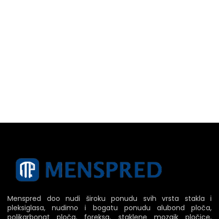
Menspred doo nudi široku ponudu svih vrsta stakla i
pleksiglasa, nudimo i bogatu ponudu alubond ploča,
polikarbonat ploča, foreksa, staklene mozaik pločice,