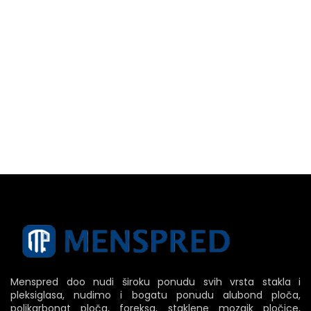
Menspred doo nudi široku ponudu svih vrsta stakla i
pleksiglasa, nudimo i bogatu ponudu alubond ploča,
polikarbonat ploča, foreksa, staklene mozaik pločice,