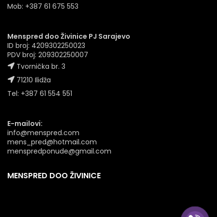
Mob: +387 61 675 553
Menspred doo Živinice PJ Sarajevo
ID broj: 4209302250023
PDV broj: 209302250007
Tvornička br. 3
71210 Ilidža
Tel: +387 61 554 551
E-mailovi:
info@menspred.com
mens_pred@hotmail.com
menspredponude@gmail.com
MENSPRED DOO ŽIVINICE