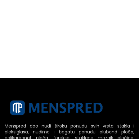
Menspred doo nudi široku ponudu svih vrsta stakla i
pleksiglasa, nudimo i bogatu ponudu alubond ploča,
polikarbonat ploča, foreksa, staklene mozaik pločice,