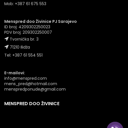
Mob: +387 61 675 553
Menspred doo Živinice PJ Sarajevo
ID broj: 4209302250023
PDV broj: 209302250007
Tvornička br. 3
71210 Ilidža
Tel: +387 61 554 551
E-mailovi:
info@menspred.com
mens_pred@hotmail.com
menspredponude@gmail.com
MENSPRED DOO ŽIVINICE