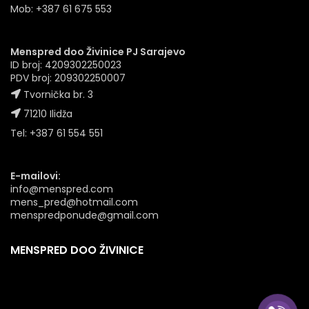
Mob: +387 61 675 553
Menspred doo Živinice PJ Sarajevo
ID broj: 4209302250023
PDV broj: 209302250007
Tvornička br. 3
71210 Ilidža
Tel: +387 61 554 551
E-mailovi:
info@menspred.com
mens_pred@hotmail.com
menspredponude@gmail.com
MENSPRED DOO ŽIVINICE