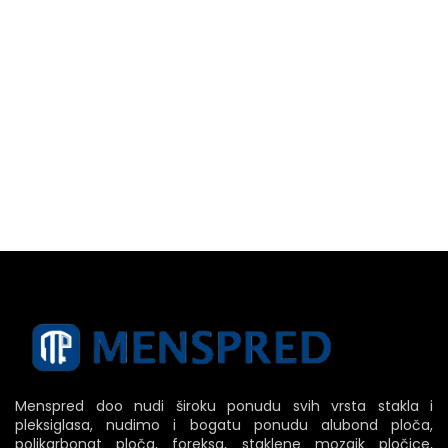
Menspred doo nudi široku ponudu svih vrsta stakla i
pleksiglasa, nudimo i bogatu ponudu alubond ploča,
polikarbonat ploča, foreksa, staklene mozaik pločice,