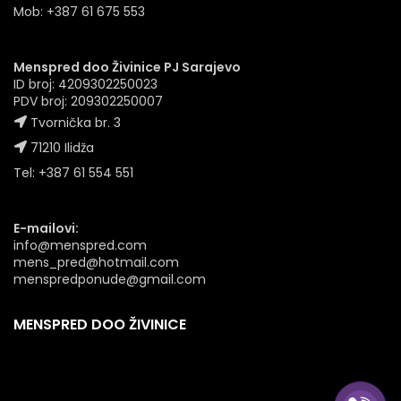
Mob: +387 61 675 553
Menspred doo Živinice PJ Sarajevo
ID broj: 4209302250023
PDV broj: 209302250007
Tvornička br. 3
71210 Ilidža
Tel: +387 61 554 551
E-mailovi:
info@menspred.com
mens_pred@hotmail.com
menspredponude@gmail.com
MENSPRED DOO ŽIVINICE