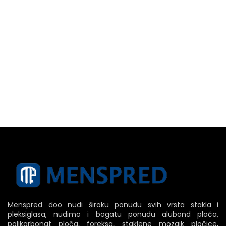
Menspred doo nudi široku ponudu svih vrsta stakla i
pleksiglasa, nudimo i bogatu ponudu alubond ploča,
polikarbonat ploča, foreksa, staklene mozaik pločice,