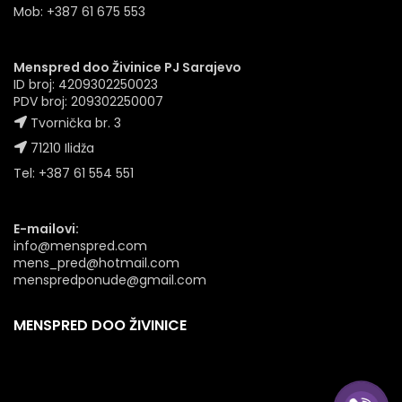
Mob: +387 61 675 553
Menspred doo Živinice PJ Sarajevo
ID broj: 4209302250023
PDV broj: 209302250007
Tvornička br. 3
71210 Ilidža
Tel: +387 61 554 551
E-mailovi:
info@menspred.com
mens_pred@hotmail.com
menspredponude@gmail.com
MENSPRED DOO ŽIVINICE