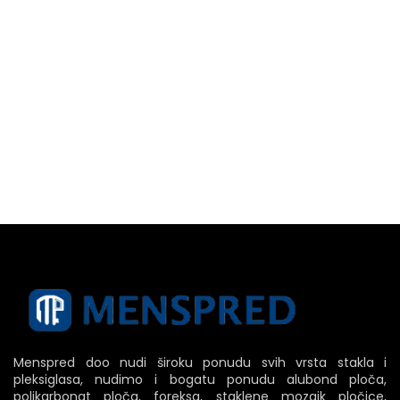
Menspred doo nudi široku ponudu svih vrsta stakla i
pleksiglasa, nudimo i bogatu ponudu alubond ploča,
polikarbonat ploča, foreksa, staklene mozaik pločice,