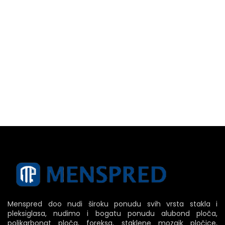
Menspred doo nudi široku ponudu svih vrsta stakla i
pleksiglasa, nudimo i bogatu ponudu alubond ploča,
polikarbonat ploča, foreksa, staklene mozaik pločice,