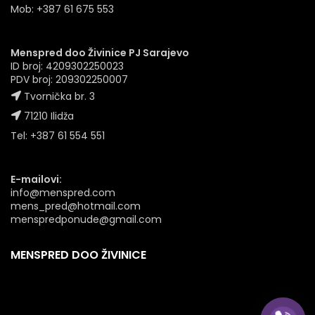
Mob: +387 61 675 553
Menspred doo Živinice PJ Sarajevo
ID broj: 4209302250023
PDV broj: 209302250007
Tvornička br. 3
71210 Ilidža
Tel: +387 61 554 551
E-mailovi:
info@menspred.com
mens_pred@hotmail.com
menspredponude@gmail.com
MENSPRED DOO ŽIVINICE