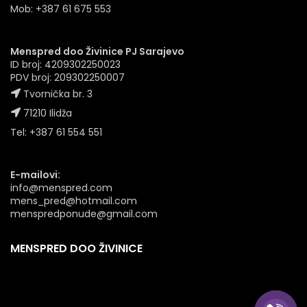
Mob: +387 61 675 553
Menspred doo Živinice PJ Sarajevo
ID broj: 4209302250023
PDV broj: 209302250007
Tvornička br. 3
71210 Ilidža
Tel: +387 61 554 551
E-mailovi:
info@menspred.com
mens_pred@hotmail.com
menspredponude@gmail.com
MENSPRED DOO ŽIVINICE