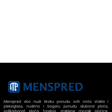
Menspred doo nudi široku ponudu svih vrsta stakla i
pleksiglasa, nudimo i bogatu ponudu alubond ploča,
polikarbonat ploča, foreksa, staklene mozaik pločice,