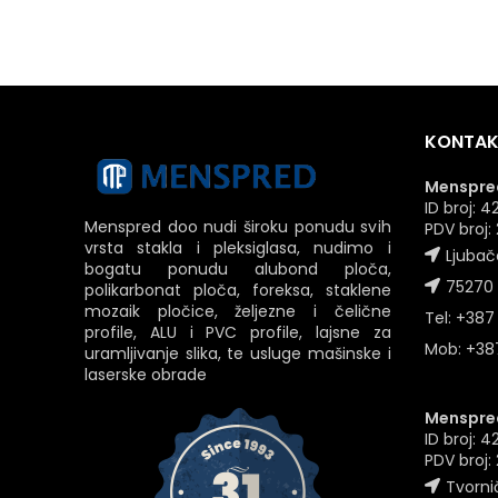
KONTAK
Menspred
ID broj:
Menspred doo nudi široku ponudu svih
PDV broj
vrsta stakla i pleksiglasa, nudimo i
Ljubač
bogatu ponudu alubond ploča,
75270 
polikarbonat ploča, foreksa, staklene
mozaik pločice, željezne i čelične
Tel: +387
profile, ALU i PVC profile, lajsne za
Mob: +387
uramljivanje slika, te usluge mašinske i
laserske obrade
Menspred
ID broj: 
PDV broj
Tvornič