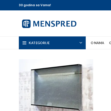
30 godina sa Vama!
KATEGORIJE
O NAMA
G