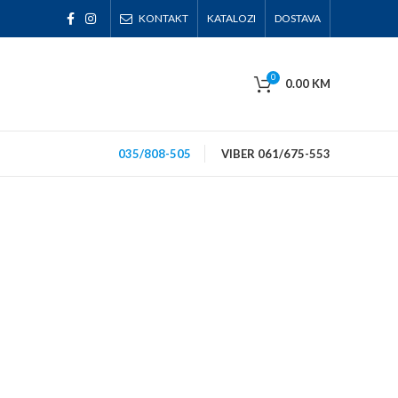
KONTAKT
KATALOZI
DOSTAVA
0
0.00
KM
035/808-505
VIBER 061/675-553