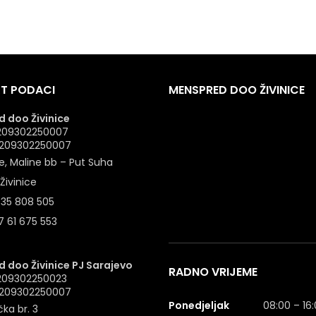
T PODACI
MENSPRED DOO ŽIVINICE
 doo Živinice
 4209302250007
: 209302250007
e, Maline bb – Put Suha
Živinice
 35 808 505
 61 675 553
 doo Živinice PJ Sarajevo
RADNO VRIJEME
4209302250023
: 209302250007
Ponedjeljak
08:00 – 16
ka br. 3