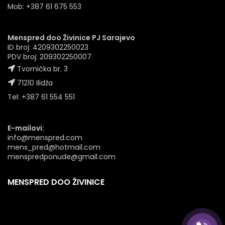
Mob: +387 61 675 553
Menspred doo Živinice PJ Sarajevo
ID broj: 4209302250023
PDV broj: 209302250007
Tvornička br. 3
71210 Ilidža
Tel: +387 61 554 551
E-mailovi:
info@menspred.com
mens_pred@hotmail.com
menspredponude@gmail.com
MENSPRED DOO ŽIVINICE