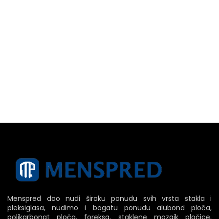
Menspred doo nudi široku ponudu svih vrsta stakla i
pleksiglasa, nudimo i bogatu ponudu alubond ploča,
polikarbonat ploča, foreksa, staklene mozaik pločice,