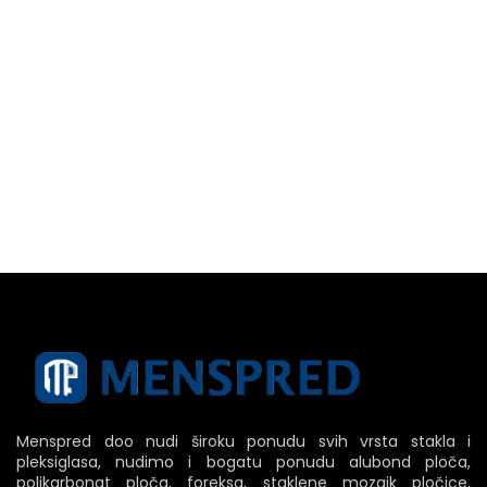
Menspred doo nudi široku ponudu svih vrsta stakla i
pleksiglasa, nudimo i bogatu ponudu alubond ploča,
polikarbonat ploča, foreksa, staklene mozaik pločice,