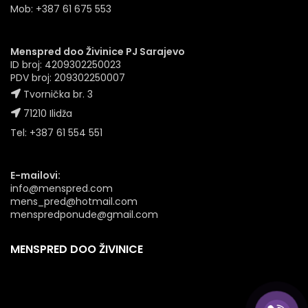
Mob: +387 61 675 553
Menspred doo Živinice PJ Sarajevo
ID broj: 4209302250023
PDV broj: 209302250007
Tvornička br. 3
71210 Ilidža
Tel: +387 61 554 551
E-mailovi:
info@menspred.com
mens_pred@hotmail.com
menspredponude@gmail.com
MENSPRED DOO ŽIVINICE