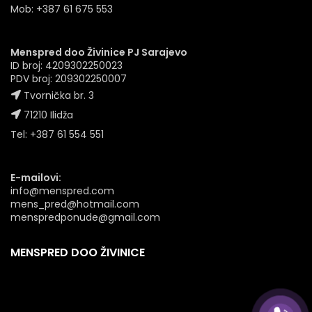
Mob: +387 61 675 553
Menspred doo Živinice PJ Sarajevo
ID broj: 4209302250023
PDV broj: 209302250007
Tvornička br. 3
71210 Ilidža
Tel: +387 61 554 551
E-mailovi:
info@menspred.com
mens_pred@hotmail.com
menspredponude@gmail.com
MENSPRED DOO ŽIVINICE