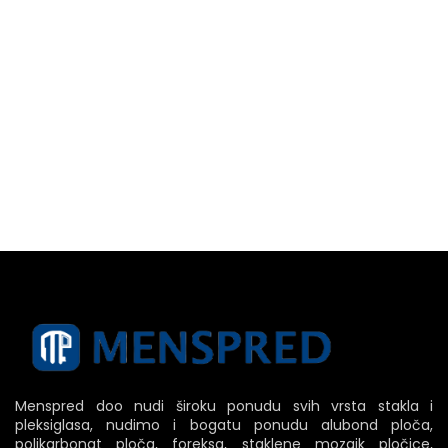
Menspred doo nudi široku ponudu svih vrsta stakla i
pleksiglasa, nudimo i bogatu ponudu alubond ploča,
polikarbonat ploča, foreksa, staklene mozaik pločice,