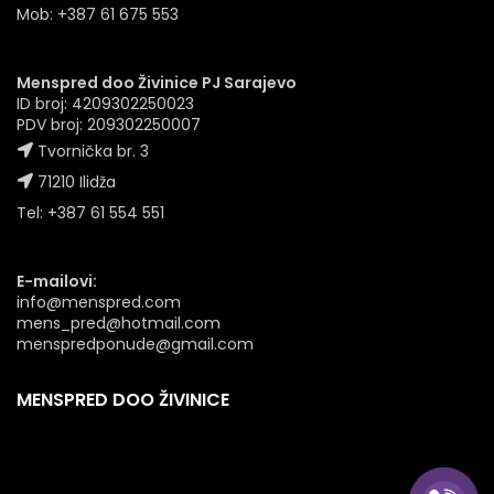
Mob: +387 61 675 553
Menspred doo Živinice PJ Sarajevo
ID broj: 4209302250023
PDV broj: 209302250007
Tvornička br. 3
71210 Ilidža
Tel: +387 61 554 551
E-mailovi:
info@menspred.com
mens_pred@hotmail.com
menspredponude@gmail.com
MENSPRED DOO ŽIVINICE