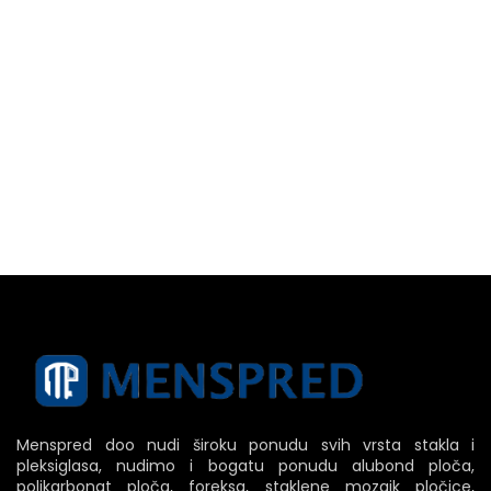
Menspred doo nudi široku ponudu svih vrsta stakla i
pleksiglasa, nudimo i bogatu ponudu alubond ploča,
polikarbonat ploča, foreksa, staklene mozaik pločice,