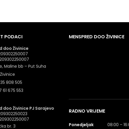
T PODACI
MENSPRED DOO ŽIVINICE
 doo Živinice
 4209302250007
: 209302250007
e, Maline bb – Put Suha
Živinice
 35 808 505
 61 675 553
 doo Živinice PJ Sarajevo
RADNO VRIJEME
4209302250023
: 209302250007
Ponedjeljak
08:00 – 16
ka br. 3