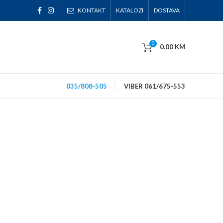
KONTAKT
KATALOZI
DOSTAVA
0
0.00
KM
035/808-505
VIBER 061/675-553