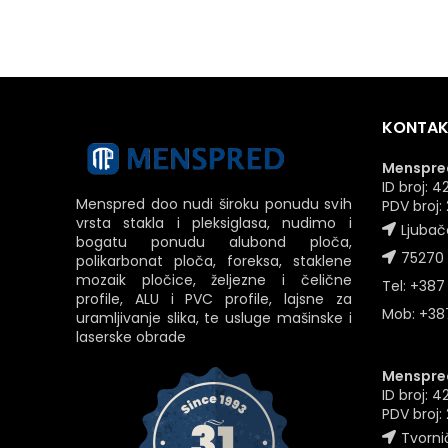
KONTAK
Menspred
ID broj:
Menspred doo nudi široku ponudu svih
PDV broj
vrsta stakla i pleksiglasa, nudimo i
Ljubač
bogatu ponudu alubond ploča,
75270 
polikarbonat ploča, foreksa, staklene
mozaik pločice, željezne i čelične
Tel: +387
profile, ALU i PVC profile, lajsne za
Mob: +387
uramljivanje slika, te usluge mašinske i
laserske obrade
Menspred
ID broj: 
PDV broj
Tvornič