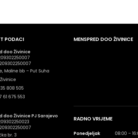
T PODACI
MENSPRED DOO ŽIVINICE
 doo Živinice
 4209302250007
: 209302250007
e, Maline bb – Put Suha
Živinice
 35 808 505
 61 675 553
 doo Živinice PJ Sarajevo
RADNO VRIJEME
4209302250023
: 209302250007
Ponedjeljak
08:00 – 16
ka br. 3