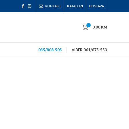
KONTAKT
KATALOZI
DOSTAVA
0
0.00
KM
035/808-505
VIBER 061/675-553