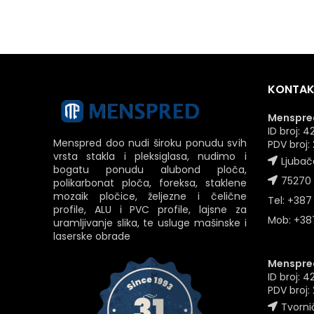
KONTAK
Menspred
ID broj:
Menspred doo nudi široku ponudu svih
PDV broj
vrsta stakla i pleksiglasa, nudimo i
Ljubač
bogatu ponudu alubond ploča,
75270 
polikarbonat ploča, foreksa, staklene
mozaik pločice, željezne i čelične
Tel: +387
profile, ALU i PVC profile, lajsne za
Mob: +387
uramljivanje slika, te usluge mašinske i
laserske obrade
Menspred
ID broj: 
PDV broj
Tvornič