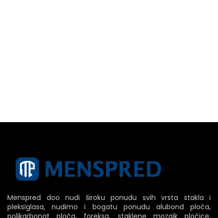
Menspred doo nudi široku ponudu svih vrsta stakla i
pleksiglasa, nudimo i bogatu ponudu alubond ploča,
polikarbonat ploča, foreksa, staklene mozaik pločice,