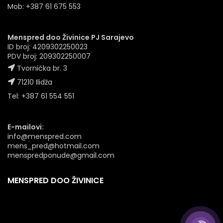
Mob: +387 61 675 553
Menspred doo Živinice PJ Sarajevo
ID broj: 4209302250023
PDV broj: 209302250007
Tvornička br. 3
71210 Ilidža
Tel: +387 61 554 551
E-mailovi:
info@menspred.com
mens_pred@hotmail.com
menspredponude@gmail.com
MENSPRED DOO ŽIVINICE