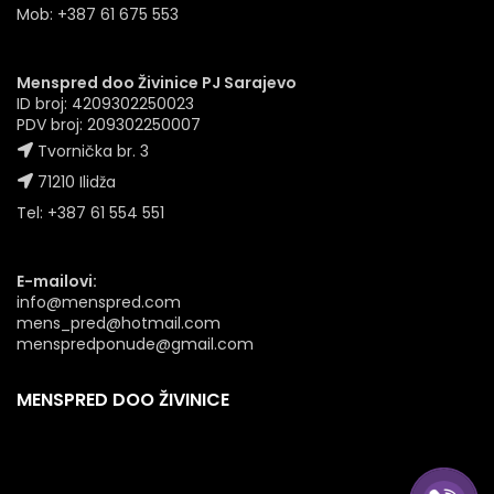
Mob: +387 61 675 553
Menspred doo Živinice PJ Sarajevo
ID broj: 4209302250023
PDV broj: 209302250007
Tvornička br. 3
71210 Ilidža
Tel: +387 61 554 551
E-mailovi:
info@menspred.com
mens_pred@hotmail.com
menspredponude@gmail.com
MENSPRED DOO ŽIVINICE