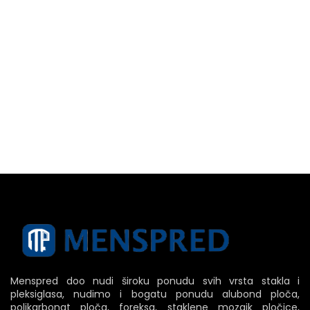
Menspred doo nudi široku ponudu svih vrsta stakla i
pleksiglasa, nudimo i bogatu ponudu alubond ploča,
polikarbonat ploča, foreksa, staklene mozaik pločice,