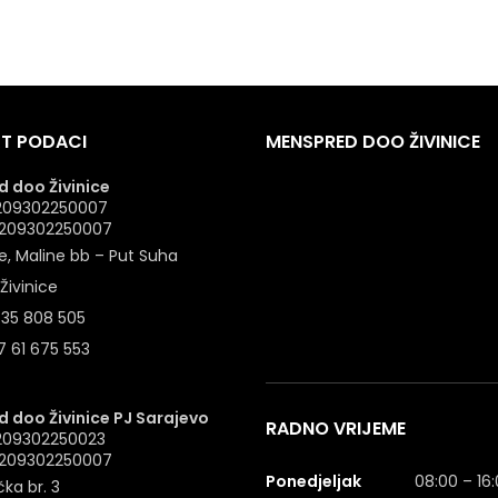
T PODACI
MENSPRED DOO ŽIVINICE
 doo Živinice
 4209302250007
: 209302250007
e, Maline bb – Put Suha
Živinice
 35 808 505
 61 675 553
 doo Živinice PJ Sarajevo
RADNO VRIJEME
4209302250023
: 209302250007
Ponedjeljak
08:00 – 16
ka br. 3