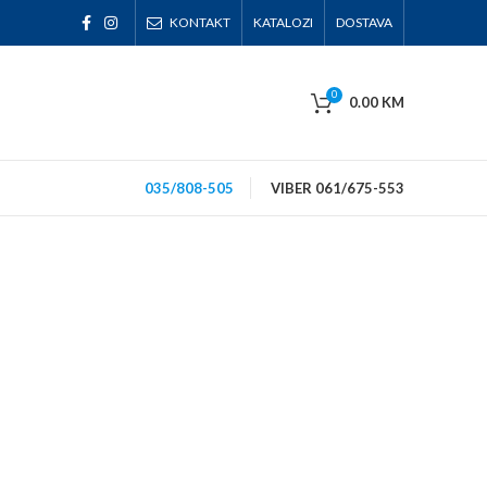
KONTAKT
KATALOZI
DOSTAVA
0
0.00
KM
035/808-505
VIBER 061/675-553