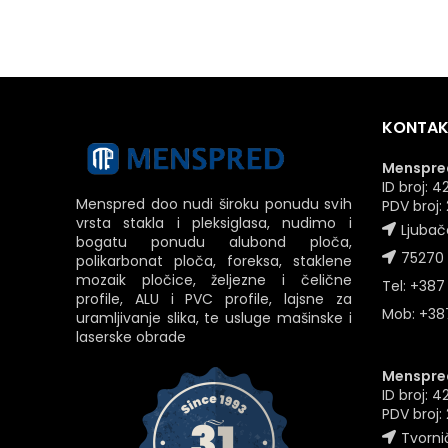
KONTAK
Menspred
ID broj:
Menspred doo nudi široku ponudu svih
PDV broj
vrsta stakla i pleksiglasa, nudimo i
Ljubač
bogatu ponudu alubond ploča,
75270 
polikarbonat ploča, foreksa, staklene
mozaik pločice, željezne i čelične
Tel: +387
profile, ALU i PVC profile, lajsne za
Mob: +387
uramljivanje slika, te usluge mašinske i
laserske obrade
Menspred
ID broj: 
PDV broj
Tvornič